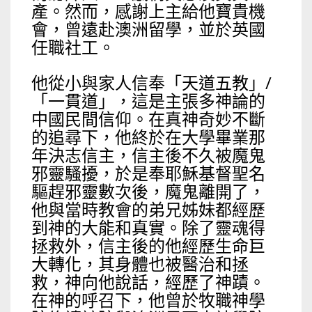
產。然而，感謝上主給他寶貴機
會，曾遠赴澳洲留學，並於英國
任職社工。
他從小與家人信奉「天道五教」/
「一貫道」，這是主張多神論的
中國民間信仰。在真神奇妙不斷
的追尋下，他終於在大學畢業那
年決志信主，信主後不久被魔鬼
邪靈騷擾，於是奉耶穌基督聖名
驅趕邪靈數次後，魔鬼離開了，
他與當時教會的弟兄姊妹都經歷
到神的大能和真實。除了靈魂得
拯救外，信主後的他經歷生命巨
大轉化，其身體也被醫治和拯
救，神向他說話，經歷了神蹟。
在神的呼召下，他曾於牧職神學