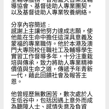
導協會、基督徒助人專業團契，
以及基督徒助人專業牧養網絡。
分享內容簡述﹕
感謝上主讓他努力達成志願，使
他能在生命中擔任這深具意義及
蒙福的專業職侍。他於本港及澳
門大專院校任職社工及輔導學生
實習工作督導多年，十分注重栽
培與傳承，致力將助人專業精神
價值與生命之道，傳遞予年青新
一代，藉此回饋社會及報答主
恩。
他曾經歷無數困苦，數次處於人
生低谷中，包括因遇上意外而成
為聽障人士、感情失意及負資