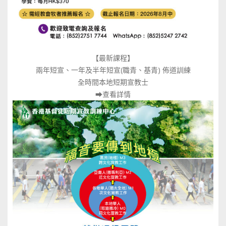
【最新課程】
兩年短宣、一年及半年短宣(職青、基青) 佈道訓練
全時間本地短期宣教士
⮕
查看詳情