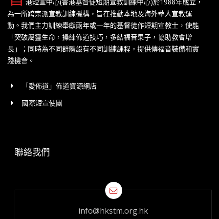
港短宣中心(香港基督徒短期宣教訓練中心)於1988年成立，
為一所跨宗派宣教訓練機構，旨在推動本地及海外華人宣教運
動。我們主力訓練奉獻兩年或一年的基督徒作短期宣教士，使能
「突破屬靈生命，操練佈道技巧，多結福音果子，協助教會增
長」；同時為不同群體設有不同訓練課程，提供傳福音裝備和實
踐機會。
「愛佈道」佈道資源網店
國際短宣使團
聯絡我們
info@hkstm.org.hk