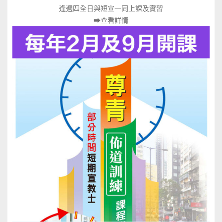
逢週四全日與短宣一同上課及實習
⮕
查看詳情