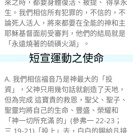
來之時，都要身體復活、被提、 得享永
生。我們相信所有犯罪的，不信的，不
論死人活人，將來都要在全能的神和主
耶穌基督面前受審判，他們的結局就是
「永遠燒著的硫磺火湖」。
短宣運動之使命
A. 我們相信福音乃是神最大的「投
資」，父神只用幾句話就創造了天地，
但為完成 這寶貴的救恩，聖父、聖子、
聖靈均將自己的生命、豐盛、榮耀和
「神一切所充滿 的」(參弗一 22-23；
三 19-21)「投上」去，白白的賜給凡接