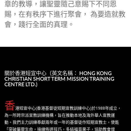
章的教導，讓聖靈隨己意賜下不同恩
賜，在有秩序下進行聚會， 為要造就教
會，踐行全面的真理。
關於香港短宣中心（英文名稱： HONG KONG
CHRISTIAN SHORT TERM MISSION TRAINING
CENTRE LTD.)
香
港短宣中心(香港基督徒短期宣教訓練中心)於1988年成立，
為一所跨宗派宣教訓練機構，旨在推動本地及海外華人宣教運
動。我們主力訓練奉獻兩年或一年的基督徒作短期宣教士，使能
「突破屬靈生命，操練佈道技巧，多結福音果子，協助教會增