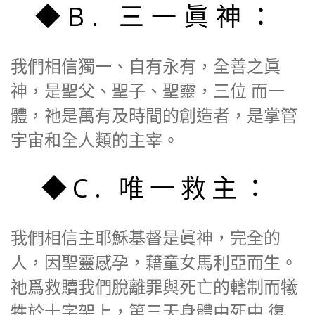
◆B. 三一眞神：
我們相信獨一、自有永有，全善之眞
神，是聖父、聖子、聖靈，三位 而一
體，祂是萬有及時間的創造者，是掌管
宇宙和全人類的主宰。
◆C. 唯一救主：
我們相信主耶穌基督是眞神，完全的
人，因聖靈感孕，藉童女馬利亞而生。
祂爲救贖我們脫離罪與死亡的轄制而犧
牲於十字架上，第三天身體由死中 復