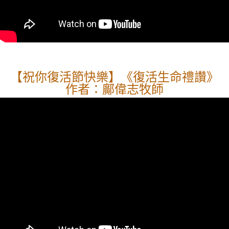
【祝你復活節快樂】《復活生命禮讚》
作者：鄺偉志牧師