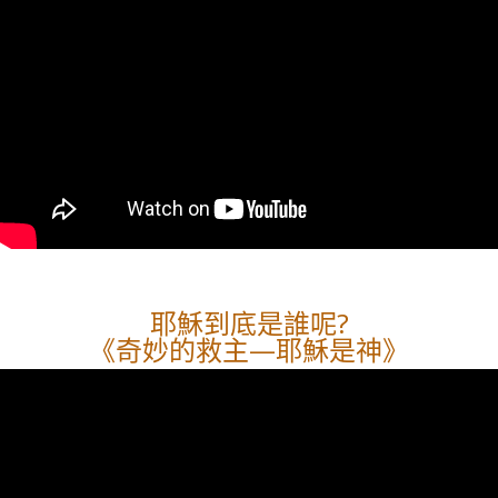
耶穌到底是誰呢?
《奇妙的救主—耶穌是神》