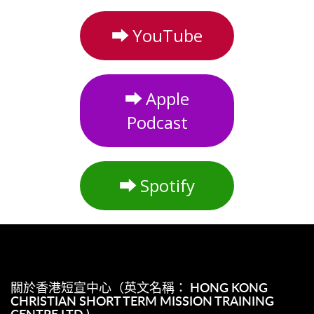
⮕
YouTube
⮕
Apple
Podcast
⮕
Spotify
關於香港短宣中心（英文名稱： HONG KONG
CHRISTIAN SHORT TERM MISSION TRAINING
CENTRE LTD.)