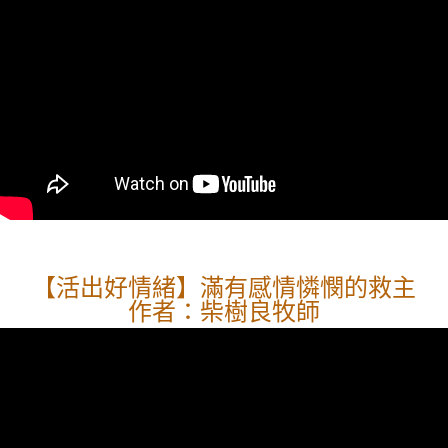
【活出好情緒】滿有感情憐憫的救主
作者：柴樹良牧師