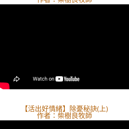
【活出好情緒】除憂秘訣(上)
作者：柴樹良牧師