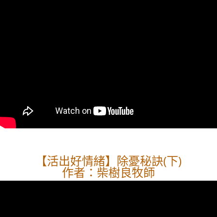
【活出好情緒】除憂秘訣(下)
作者：柴樹良牧師